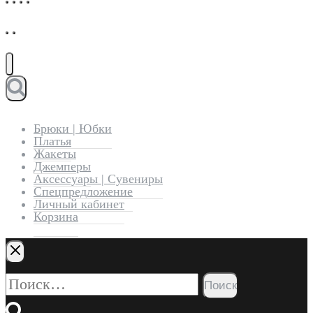
Брюки | Юбки
Платья
Жакеты
Джемперы
Аксессуары | Сувениры
Спецпредложение
Личный кабинет
Корзина
Найти: