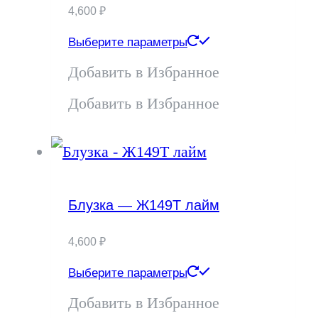
выбрать
4,600
₽
Этот
на
Выберите параметры
товар
Добавить в Избранное
странице
имеет
Добавить в Избранное
товара.
несколько
вариаций.
Опции
Блузка — Ж149Т лайм
можно
4,600
₽
выбрать
Этот
Выберите параметры
на
товар
Добавить в Избранное