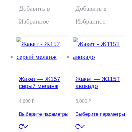
несколько
несколько
Добавить в
Добавить в
вариаций.
вариаций.
Избранное
Избранное
Опции
Опции
можно
можно
выбрать
выбрать
на
на
Жакет — Ж157
Жакет — Ж115Т
странице
странице
серый меланж
авокадо
товара.
товара.
4,600
₽
5,000
₽
Выберите параметры
Выберите параметры
Этот
Этот