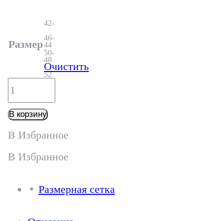
42-
46-
Размер
44
50-
48
Очистить
52
Количество
товара
В корзину
Жакет
В Избранное
-
В Избранное
Ж150Т
Размерная сетка
мокко