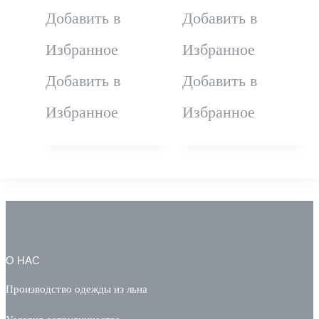
товар
товар
Добавить в
Добавить в
имеет
имеет
Избранное
Избранное
несколько
несколько
Добавить в
Добавить в
вариаций.
вариаций.
Избранное
Избранное
Опции
Опции
можно
можно
выбрать
выбрать
на
на
О НАС
странице
странице
Производство одежды из льна
товара.
товара.