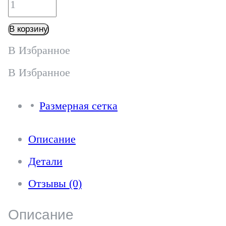
Количество
товара
В корзину
Юбка
В Избранное
-
В Избранное
Ю085Т
Размерная сетка
авокадо
Описание
Детали
Отзывы (0)
Описание