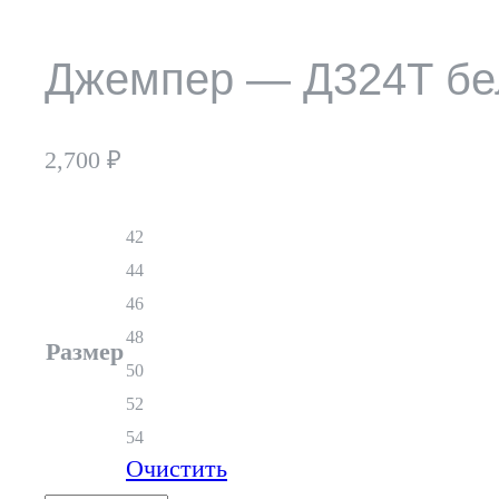
Джемпер — Д324Т б
2,700
₽
42
44
46
48
Размер
50
52
54
Очистить