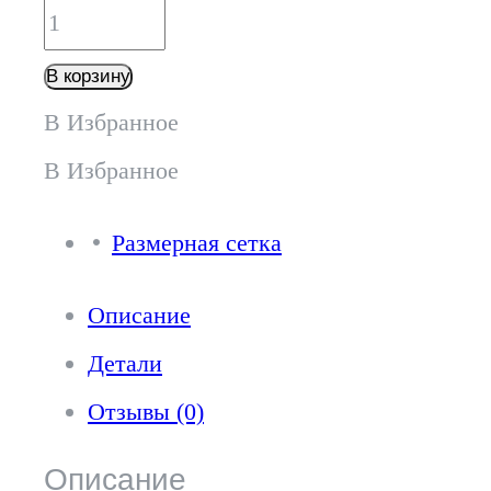
Количество
товара
В корзину
Джемпер
В Избранное
-
В Избранное
Д324Т
Размерная сетка
белый
Описание
Детали
Отзывы (0)
Описание