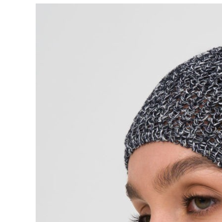
Опции
можно
выбрать
на
странице
товара.