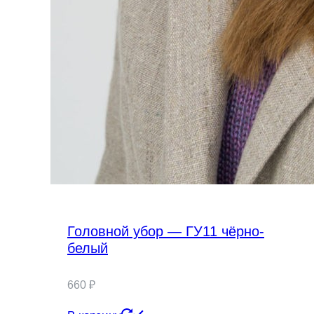
Головной убор — ГУ11 чёрно-
белый
660
₽