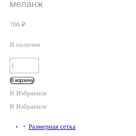
меланж
700
₽
В наличии
Количество
товара
В корзину
Аксессуар
В Избранное
-
В Избранное
А36
Размерная сетка
серый